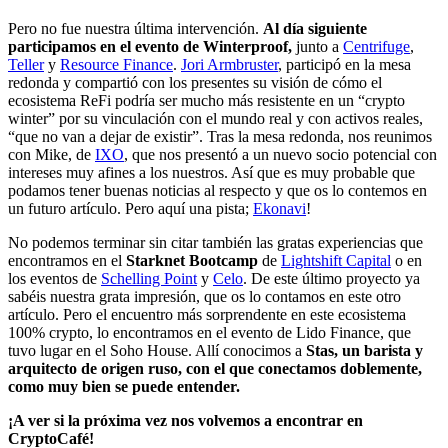
Pero no fue nuestra última intervención.
Al día siguiente
participamos en el evento de Winterproof,
junto a
Centrifuge
,
Teller
y
Resource Finance
.
Jori Armbruster
, participó en la mesa
redonda y compartió con los presentes su visión de cómo el
ecosistema ReFi podría ser mucho más resistente en un “crypto
winter” por su vinculación con el mundo real y con activos reales,
“que no van a dejar de existir”. Tras la mesa redonda, nos reunimos
con Mike, de
IXO
, que nos presentó a un nuevo socio potencial con
intereses muy afines a los nuestros. Así que es muy probable que
podamos tener buenas noticias al respecto y que os lo contemos en
un futuro artículo. Pero aquí una pista;
Ekonavi
!
No podemos terminar sin citar también las gratas experiencias que
encontramos en el
Starknet Bootcamp
de
Lightshift Capital
o en
los eventos de
Schelling Point
y
Celo
. De este último proyecto ya
sabéis nuestra grata impresión, que os lo contamos en este otro
artículo. Pero el encuentro más sorprendente en este ecosistema
100% crypto, lo encontramos en el evento de Lido Finance, que
tuvo lugar en el Soho House. Allí conocimos a
Stas, un barista y
arquitecto de origen ruso, con el que conectamos doblemente,
como muy bien se puede entender.
¡A ver si la próxima vez nos volvemos a encontrar en
CryptoCafé!