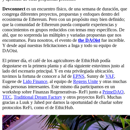
Devconnect
es un encuentro físico, de una semana de duración, que
congrega diferentes proyectos, propuestas y enfoques dentro del
ecosistema de Ethereum. Pero con un propósito muy bien definido;
que la comunidad de Ethereum pueda compartir experiencias y
conocimientos en grupos reducidos con temas muy específicos. De
ahí, que no sorprenda las múltiples y variadas propuestas que nos
encontramos. Para nosotros, el evento de
the DAOist
fue increíble.
Y desde aquí nuestras felicitaciones a Inga y todo su equipo de
DAOist.
El primer día, el café de los agricultores de EthicHub podía
degustarse en la primera planta y al día siguiente estuvimos justo al
lado del escenario principal. Y en esta privilegiada ubicación,
tuvimos la fortuna de conocer a Jaf de
EPNS
, Sunny de
VAF
,
Eugene de
Lido Finance
, al equipo de
Regens Unite
y otras muchas
más personas interesantes. Este mismo día participamos en un
workshop sobre Finanzas Regenerativas- ReFi junto a
PrimeDAO
,
TEC
,
Traditional Dream Factory
y otros proyectos ReFi. Muchas
gracias a Luuk y Jahed por darnos la oportunidad de charlar sobre
protocolos ReFi, como el de EthicHub.