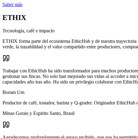
Saber más
ETHIX
Tecnología, café e impacto
ETHIX forma parte del ecosistema EthicHub y de nuestra trayectoria 
verde, la trazabilidad y el valor compartido entre productores, compr
Trabajar con EthicHub ha sido transformador para muchos productores 
gestionar sus fincas. No solo han mejorado sus vidas al acceder a mi
capacidades año tras año. Ha sido un privilegio colaborar con EthicH
Boram Um
Productor de café, tostador, barista y Q-grader. Originador EthicHub
Minas Gerais y Espirito Santo, Brasil
Agradecemos profundamente el apoyo recibido, que nos ha permitido ha