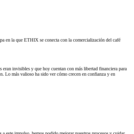
pa en la que ETHIX se conecta con la comercialización del café
eran invisibles y que hoy cuentan con más libertad financiera para
cen. Lo más valioso ha sido ver cómo crecen en confianza y en
s a este impulso, hemos podido mejorar nuestros procesos y cuidar