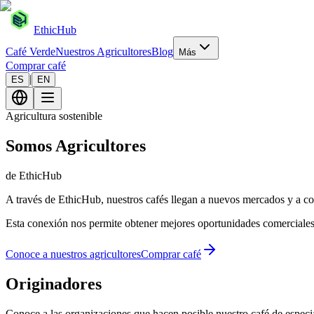
EthicHub
Café Verde
Nuestros Agricultores
Blog
Más
Comprar café
|
ES
EN
Agricultura sostenible
Somos Agricultores
de EthicHub
A través de EthicHub, nuestros cafés llegan a nuevos mercados y a com
Esta conexión nos permite obtener mejores oportunidades comerciales pa
Conoce a nuestros agricultores
Comprar café
Originadores
Conoce a las organizaciones que hacen posible nuestro café de especi