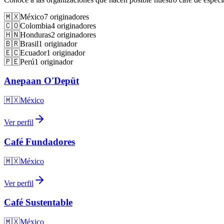
🇲🇽
México
7
originadores
🇨🇴
Colombia
4
originadores
🇭🇳
Honduras
2
originadores
🇧🇷
Brasil
1
originador
🇪🇨
Ecuador
1
originador
🇵🇪
Perú
1
originador
Anepaan O'Depüt
🇲🇽
México
Ver perfil
Café Fundadores
🇲🇽
México
Ver perfil
Café Sustentable
🇲🇽
México