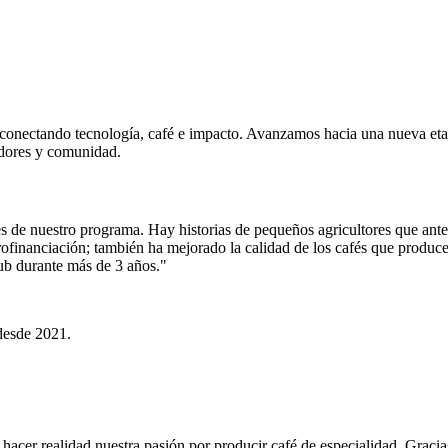
conectando tecnología, café e impacto. Avanzamos hacia una nueva eta
adores y comunidad.
de nuestro programa. Hay historias de pequeños agricultores que antes 
crofinanciación; también ha mejorado la calidad de los cafés que produ
ub durante más de 3 años.
"
 desde 2021.
cer realidad nuestra pasión por producir café de especialidad. Gracia