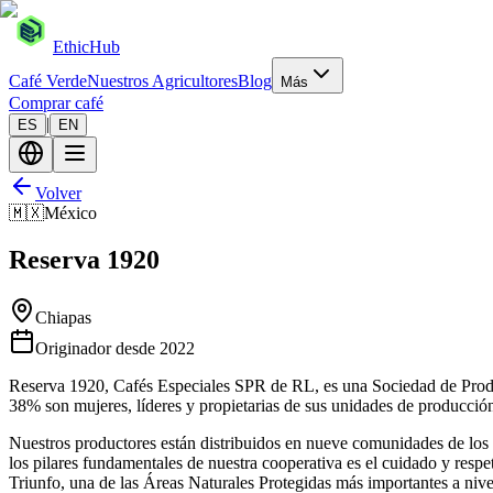
EthicHub
Café Verde
Nuestros Agricultores
Blog
Más
Comprar café
|
ES
EN
Volver
🇲🇽
México
Reserva 1920
Chiapas
Originador desde
2022
Reserva 1920, Cafés Especiales SPR de RL, es una Sociedad de Produ
38% son mujeres, líderes y propietarias de sus unidades de producció
Nuestros productores están distribuidos en nueve comunidades de lo
los pilares fundamentales de nuestra cooperativa es el cuidado y respe
Triunfo, una de las Áreas Naturales Protegidas más importantes a nive