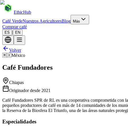
EthicHub
Café Verde
Nuestros Agricultores
Blog
Más
Comprar café
|
ES
EN
Volver
🇲🇽
México
Café Fundadores
Chiapas
Originador desde
2021
Café Fundadores SPR de RL es una cooperativa comprometida con la p
pequeños productores de café en más de 14 comunidades de los munic
la Reserva de la Biosfera El Triunfo, una de las áreas naturales proteg
Especialidades