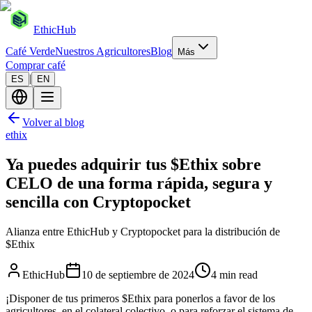
EthicHub
Café Verde
Nuestros Agricultores
Blog
Más
Comprar café
|
ES
EN
Volver al blog
ethix
Ya puedes adquirir tus $Ethix sobre
CELO de una forma rápida, segura y
sencilla con Cryptopocket
Alianza entre EthicHub y Cryptopocket para la distribución de
$Ethix
EthicHub
10 de septiembre de 2024
4 min read
¡Disponer de tus primeros $Ethix para ponerlos a favor de los
agricultores, en el colateral colectivo, o para reforzar el sistema de