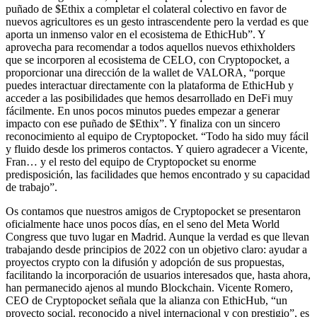
puñado de $Ethix a completar el colateral colectivo en favor de
nuevos agricultores es un gesto intrascendente pero la verdad es que
aporta un inmenso valor en el ecosistema de EthicHub”. Y
aprovecha para recomendar a todos aquellos nuevos ethixholders
que se incorporen al ecosistema de CELO, con Cryptopocket, a
proporcionar una dirección de la wallet de VALORA, “porque
puedes interactuar directamente con la plataforma de EthicHub y
acceder a las posibilidades que hemos desarrollado en DeFi muy
fácilmente. En unos pocos minutos puedes empezar a generar
impacto con ese puñado de $Ethix”. Y finaliza con un sincero
reconocimiento al equipo de Cryptopocket. “Todo ha sido muy fácil
y fluido desde los primeros contactos. Y quiero agradecer a Vicente,
Fran… y el resto del equipo de Cryptopocket su enorme
predisposición, las facilidades que hemos encontrado y su capacidad
de trabajo”.
Os contamos que nuestros amigos de Cryptopocket se presentaron
oficialmente hace unos pocos días, en el seno del Meta World
Congress que tuvo lugar en Madrid. Aunque la verdad es que llevan
trabajando desde principios de 2022 con un objetivo claro: ayudar a
proyectos crypto con la difusión y adopción de sus propuestas,
facilitando la incorporación de usuarios interesados que, hasta ahora,
han permanecido ajenos al mundo Blockchain. Vicente Romero,
CEO de Cryptopocket señala que la alianza con EthicHub, “un
proyecto social, reconocido a nivel internacional y con prestigio”, es