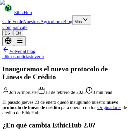
EthicHub
Café Verde
Nuestros Agricultores
Blog
Más
Comprar café
|
ES
EN
Volver al blog
ultimas-noticias
invertir
Inauguramos el nuevo protocolo de
Líneas de Crédito
Jori Armbruster
18 de febrero de 2025
3 min read
El pasado jueves 23 de enero quedó inaugurado nuestro
nuevo
protocolo de líneas de crédito
para operar con los
Originadores
de
crédito de EthicHub.
¿En qué cambia EthicHub 2.0?