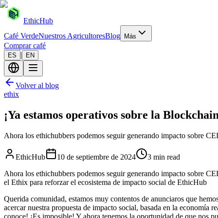
EthicHub
Café Verde
Nuestros Agricultores
Blog
Más
Comprar café
|
ES
EN
Volver al blog
ethix
¡Ya estamos operativos sobre la Blockcha
Ahora los ethichubbers podemos seguir generando impacto sobre CE
EthicHub
10 de septiembre de 2024
3 min read
Ahora los ethichubbers podemos seguir generando impacto sobre CELO
el Ethix para reforzar el ecosistema de impacto social de EthicHub
Querida comunidad, estamos muy contentos de anunciaros que hemos lo
acercar nuestra propuesta de impacto social, basada en la economía r
conoce! ¡Es imposible! Y ahora tenemos la oportunidad de que nos p