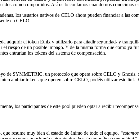
ineados como compartidos. Así os lo contamos cuando nos conocimos e
cadenas, los usuarios nativos de CELO ahora pueden financiar a las
esente en CELO.
dquirir el token Ethix y utilizarlo para añadir seguridad- y tranquili
ir el riesgo de un posible impago. Y de la misma forma que como ya fu
ntes entrarían los tokens del sistema de compensación.
apoyo de SYMMETRIC, un protocolo que opera sobre CELO y Gnosis, o
ercambiar tokens que operen sobre CELO, podéis utilizar este link. Es 
ente, los participantes de este pool pueden optar a recibir recompens
, que resume muy bien el estado de ánimo de todo el equipo,
“estamos 
arnos y seguir aportando valor dentro de esta magnífica comunidad”