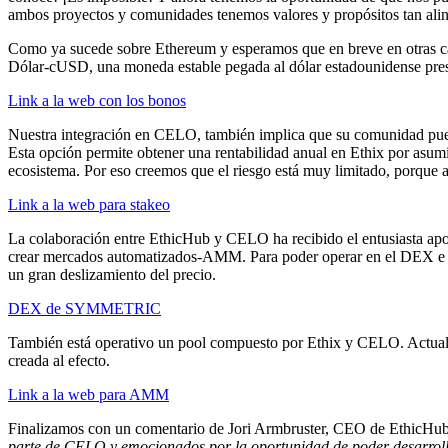
ambos proyectos y comunidades tenemos valores y propósitos tan al
Como ya sucede sobre Ethereum y esperamos que en breve en otras 
Dólar-cUSD, una moneda estable pegada al dólar estadounidense pr
Link a la web con los bonos
Nuestra integración en CELO, también implica que su comunidad pueda a
Esta opción permite obtener una rentabilidad anual en Ethix por asum
ecosistema. Por eso creemos que el riesgo está muy limitado, porque a
Link a la web para stakeo
La colaboración entre EthicHub y CELO ha recibido el entusiasta 
crear mercados automatizados-AMM. Para poder operar en el DEX e int
un gran deslizamiento del precio.
DEX de SYMMETRIC
También está operativo un pool compuesto por Ethix y CELO. Actualm
creada al efecto.
Link a la web para AMM
Finalizamos con un comentario de Jori Armbruster, CEO de EthicHub
parte de CELO y emocionados por la oportunidad de poder desarroll