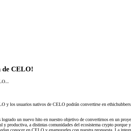
in de CELO!
LO...
 y los usuarios nativos de CELO podrán convertirse en ethichubbers,
grado un nuevo hito en nuestro objetivo de convertirnos en un proyec
eal y productiva, a distintas comunidades del ecosistema crypto porque
uedan conocer en CELO y enamorarles con nuestra propuesta. La integ