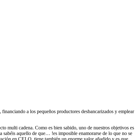
 financiando a los pequeños productores desbancarizados y emplear
to multi cadena. Como es bien sabido, uno de nuestros objetivos es
 ya sabéis aquello de que… !es imposible enamorarse de lo que no se
ración en CELO, tiene también un enorme valor añadido y es que