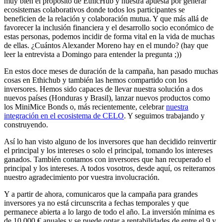
muy bien el propósito de EthicHub y nuestra apuesta por generar
ecosistemas colaborativos donde todos los participantes se
beneficien de la relación y colaboración mutua. Y que más allá de
favorecer la inclusión financiera y el desarrollo socio económico de
estas personas, podemos incidir de forma vital en la vida de muchas
de ellas. ¿Cuántos Alexander Moreno hay en el mundo? (hay que
leer la entrevista a Domingo para entender la pregunta ;))
En estos doce meses de duración de la campaña, han pasado muchas
cosas en Ethichub y también las hemos compartido con los
inversores. Hemos sido capaces de llevar nuestra solución a dos
nuevos países (Honduras y Brasil), lanzar nuevos productos como
los MiniMice Bonds o, más recientemente, celebrar
nuestra
integración en el ecosistema de CELO
. Y seguimos trabajando y
construyendo.
Así lo han visto alguno de los inversores que han decidido reinvertir
el principal y los intereses o solo el principal, tomando los intereses
ganados. También contamos con inversores que han recuperado el
principal y los intereses. A todos vosotros, desde aquí, os reiteramos
nuestro agradecimiento por vuestra involucración.
Y a partir de ahora, comunicaros que la campaña para grandes
inversores ya no está circunscrita a fechas temporales y que
permanece abierta a lo largo de todo el año. La inversión mínima es
de 10.000 € anuales y se puede optar a rentabilidades de entre el 9 y