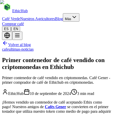
EthicHub
Café Verde
Nuestros Agricultores
Blog
Más
Comprar café
|
ES
EN
Volver al blog
cafe
ultimas-noticias
Primer contenedor de café vendido con
criptomonedas en Ethichub
Primer contenedor de café vendido en criptomonedas. Café Gener -
primer comprador de café de Ethichub en criptomonedas.
EthicHub
10 de septiembre de 2024
3 min read
¡Hemos vendido un contenedor de café aceptando Ethix como
pago! Nuestros amigos de
Cafès Gener
se convierten en el primer
tostador que utiliza nuestro token como medio de pago para adquirir