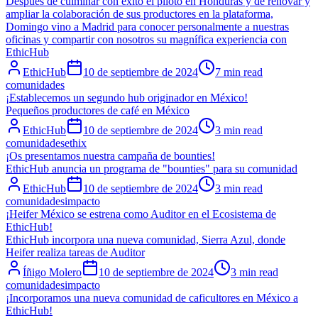
Después de culminar con éxito el piloto en Honduras y de renovar y
ampliar la colaboración de sus productores en la plataforma,
Domingo vino a Madrid para conocer personalmente a nuestras
oficinas y compartir con nosotros su magnífica experiencia con
EthicHub
EthicHub
10 de septiembre de 2024
7 min read
comunidades
¡Establecemos un segundo hub originador en México!
Pequeños productores de café en México
EthicHub
10 de septiembre de 2024
3 min read
comunidades
ethix
¡Os presentamos nuestra campaña de bounties!
EthicHub anuncia un programa de "bounties" para su comunidad
EthicHub
10 de septiembre de 2024
3 min read
comunidades
impacto
¡Heifer México se estrena como Auditor en el Ecosistema de
EthicHub!
EthicHub incorpora una nueva comunidad, Sierra Azul, donde
Heifer realiza tareas de Auditor
Íñigo Molero
10 de septiembre de 2024
3 min read
comunidades
impacto
¡Incorporamos una nueva comunidad de caficultores en México a
EthicHub!