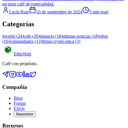
un gran café de especialidad.
Lucía Ruiz
10 de septiembre de 2024
5 min read
Categorías
invertir
(
24
)
cafe
(
20
)
impacto
(
18
)
ultimas-noticias
(
18
)
ethix
(
16
)
comunidades
(
13
)
firma-crypto-etica
(
3
)
EthicHub
Café con propósito.
Compañía
Blog
Forum
FAQs
Newsletter
Recursos