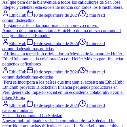
Así que para dar la bienvenida a todos los caficultores de San José
Ixtepec y celebrar esta excelente noticia con todos los Ethichubbers.
EthicHub
10 de septiembre de 2024
2 min read
comunidades
ethix
¡Llegamos a Ecuador para financiar un nuevo cultivo!
Anuncio de la incorporación a EthicHub de una nueva comunidad
de agricultores en Ecuador
EthicHub
10 de septiembre de 2024
3 min read
comunidades
ultimas-noticias
¡Abrimos un tercer hub originador en México de la mano de Heifer!
EthicHub anuncia la colaboración con Heifer México para financiar
pequeños caficultores
EthicHub
10 de septiembre de 2024
3 min read
comunidades
ultimas-noticias
¡Perú se incorpora a los países que integran el ecosistema EthicHub!
Ethichub proyecto Blockchain financia pequeños productores en
Perú generando impacto social en un ecosistema colaborativo con el
token $Ethix
EthicHub
10 de septiembre de 2024
3 min read
cafe
comunidades
Visita a la comunidad La Soledad
Nuestro hub originador visita la comunidad de La Soledad. Un
recorrido con muchas dificultades hasta La Soledad, donde cultivan