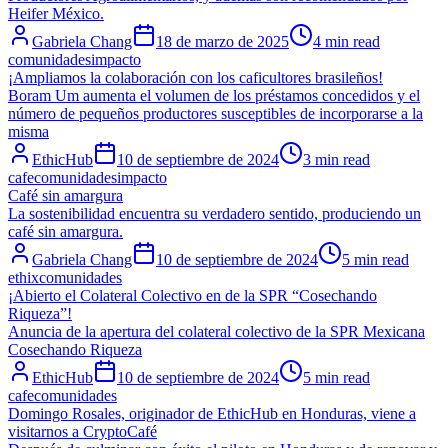
Heifer México.
Gabriela Chang
18 de marzo de 2025
4 min read
comunidades
impacto
¡Ampliamos la colaboración con los caficultores brasileños!
Boram Um aumenta el volumen de los préstamos concedidos y el
número de pequeños productores susceptibles de incorporarse a la
misma
EthicHub
10 de septiembre de 2024
3 min read
cafe
comunidades
impacto
Café sin amargura
La sostenibilidad encuentra su verdadero sentido, produciendo un
café sin amargura.
Gabriela Chang
10 de septiembre de 2024
5 min read
ethix
comunidades
¡Abierto el Colateral Colectivo en de la SPR “Cosechando
Riqueza”!
Anuncia de la apertura del colateral colectivo de la SPR Mexicana
Cosechando Riqueza
EthicHub
10 de septiembre de 2024
5 min read
cafe
comunidades
Domingo Rosales, originador de EthicHub en Honduras, viene a
visitarnos a CryptoCafé