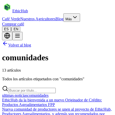
EthicHub
Café Verde
Nuestros Agricultores
Blog
Más
Comprar café
|
ES
EN
Volver al blog
comunidades
13
artículos
Todos los artículos etiquetados con
"
comunidades
"
ultimas-noticias
comunidades
EthicHub da la bienvenida a un nuevo Originador de Crédito:
Productos Agroalimentarios FPP
Nueva comunidad de productores se unen al proyecto de EthicHub,
Productores Agroalimentarios, y además son recomendados por